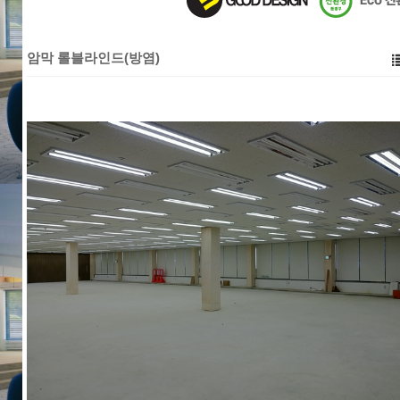
암막 롤블라인드(방염)