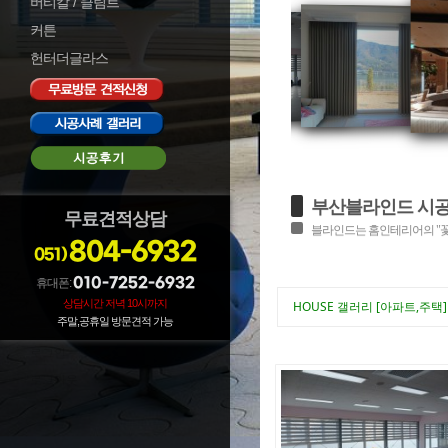
버티칼 / 클림트
커튼
헌터더글라스
부산블라인드 시
무료견적상담
블라인드는 홈인테리어의 "꽃"
804-6932
051)
010-7252-6932
휴대폰:
상담시간 저녁 10시까지
HOUSE 갤러리 [아파트,주택]
주말,공휴일 방문견적 가능
로그인
로그아웃