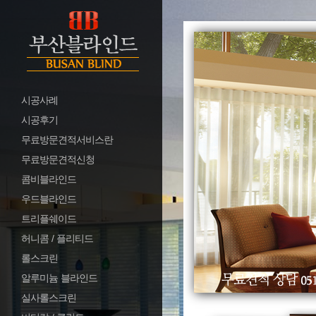
시공사례
시공후기
무료방문견적서비스란
무료방문견적신청
콤비블라인드
우드블라인드
트리플쉐이드
허니콤 / 플리티드
롤스크린
알루미늄 블라인드
실사롤스크린