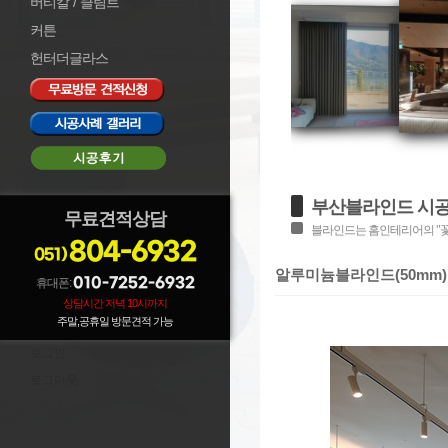
버티칼 / 클림트
커튼
헌터더글라스
부산블라인드 시
무료견적상담
블라인드는 홈인테리어의 "꽃"
804-6932
051)
알루미늄블라인드(50mm)
010-7252-6932
휴대폰:
상담시간 저녁 10시까지
주말,공휴일 방문견적 가능
로그인
로그아웃