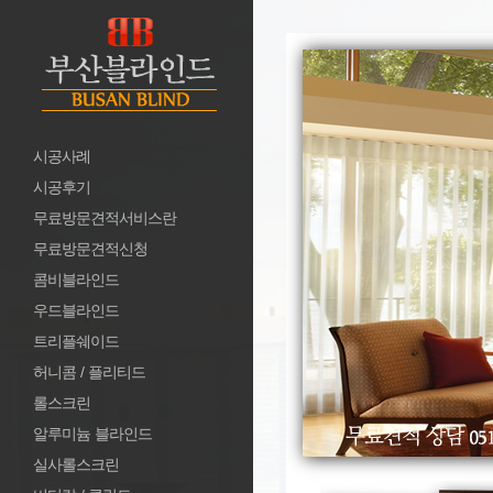
시공사례
시공후기
무료방문견적서비스란
무료방문견적신청
콤비블라인드
우드블라인드
트리플쉐이드
허니콤 / 플리티드
롤스크린
알루미늄 블라인드
실사롤스크린